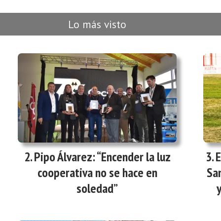
Lo más visto
Pipo Álvarez: “Encender la luz
E
cooperativa no se hace en
San
soledad”
y