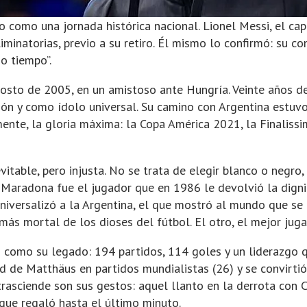
como una jornada histórica nacional. Lionel Messi, el capi
liminatorias, previo a su retiro. Él mismo lo confirmó: su 
o tiempo”.
gosto de 2005, en un amistoso ante Hungría. Veinte años 
n y como ídolo universal. Su camino con Argentina estuvo 
mente, la gloria máxima: la Copa América 2021, la Finaliss
table, pero injusta. No se trata de elegir blanco o negro,
. Maradona fue el jugador que en 1986 le devolvió la digni
universalizó a la Argentina, el que mostró al mundo que se 
 más mortal de los dioses del fútbol. El otro, el mejor jug
como su legado: 194 partidos, 114 goles y un liderazgo q
rd de Matthäus en partidos mundialistas (26) y se convirti
asciende son sus gestos: aquel llanto en la derrota con Ch
 que regaló hasta el último minuto.