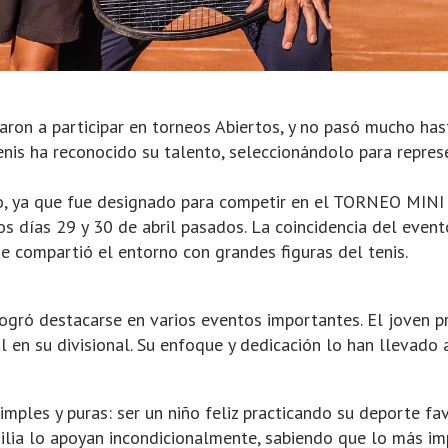
evaron a participar en torneos Abiertos, y no pasó mucho h
nis ha reconocido su talento, seleccionándolo para repres
o, ya que fue designado para competir en el TORNEO MIN
os días 29 y 30 de abril pasados. La coincidencia del even
ue compartió el entorno con grandes figuras del tenis.
ogró destacarse en varios eventos importantes. El joven pro
n su divisional. Su enfoque y dedicación lo han llevado a s
mples y puras: ser un niño feliz practicando su deporte fav
milia lo apoyan incondicionalmente, sabiendo que lo más im